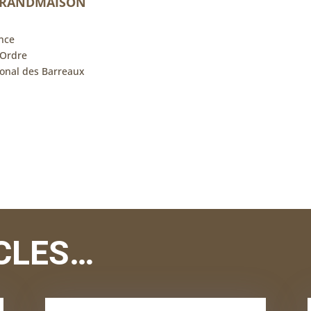
GRANDMAISON
nce
'Ordre
onal des Barreaux
CLES…