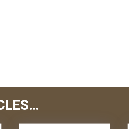
CLES…